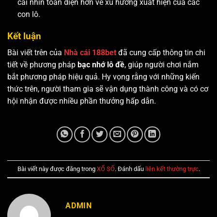
cái nhìn toàn diện hơn về xu hướng xuất hiện của các
con lô.
Kết luận
Bài viết trên của
Nhà cái 188bet
đã cung cấp thông tin chi
tiết về phương pháp
bạc nhớ lô đề
, giúp người chơi nắm
bắt phương pháp hiệu quả. Hy vọng rằng với những kiến
thức trên, người tham gia sẽ vận dụng thành công và có cơ
hội nhận được nhiều phần thưởng hấp dẫn.
Bài viết này được đăng trong
XỔ SỐ
. Đánh dấu
liên kết thường trực
.
ADMIN