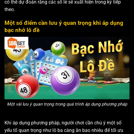
có thể dự đoán rằng các số lẻ sẽ xuất hiện trong kỳ tiếp
theo.
Một số điểm cần lưu ý quan trọng khi áp dụng
bạc nhớ lô đề
Một vài lưu ý quan trọng trong quá trình áp dụng phương pháp
Khi áp dụng phương pháp, người chơi cần chú ý một số
yếu tố quan trọng như lô ba càng ăn bao nhiêu để tối ưu