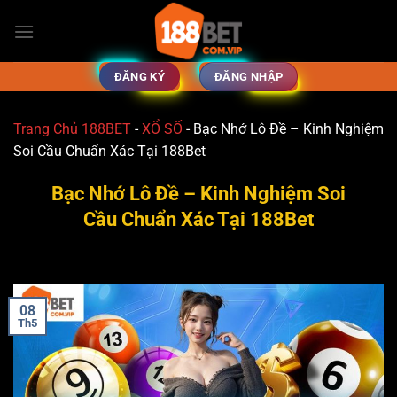
Bỏ
qua
nội
dung
ĐĂNG KÝ
ĐĂNG NHẬP
Trang Chủ 188BET
-
XỔ SỐ
-
Bạc Nhớ Lô Đề – Kinh Nghiệm
Soi Cầu Chuẩn Xác Tại 188Bet
Bạc Nhớ Lô Đề – Kinh Nghiệm Soi
Cầu Chuẩn Xác Tại 188Bet
08
Th5