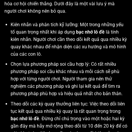
hóa cơ hội chiến thắng. Dưới đây là một vài lưu ý mà
người chơi không nên bỏ qua.
Kiên nhẫn và phân tích kỹ lưỡng: Một trong những yếu
tố quan trọng nhất khi áp dụng
bạc nhớ lô đề
là tính
kiên nhẫn. Người chơi cần theo dõi kết quả qua nhiều kỳ
quay khác nhau để nhận diện các xu hướng và mô hình
của các con lô.
Chọn lựa phương pháp soi cầu hợp lý: Có rất nhiều
phương pháp soi cầu khác nhau và mỗi cách sẽ phù
hợp với từng người chơi. Người tham gia nên thử
nghiệm các phương pháp và ghi lại kết quả để tìm ra
phương pháp phù hợp và hiệu quả nhất cho bản thân.
Theo dõi các kỳ quay thưởng liên tục: Việc theo dõi liên
tục kết quả qua nhiều kỳ quay là rất quan trọng trong
bạc nhớ lô đề
. Đừng chỉ chú trọng vào một hoặc hai kỳ
gần đây mà hãy mở rộng theo dõi từ 10 đến 20 kỳ để có