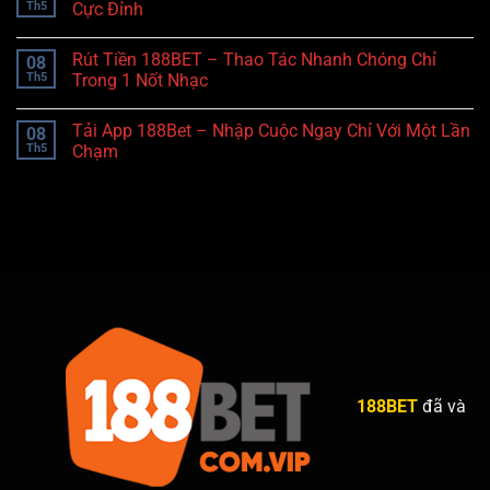
Th5
Cực Đỉnh
Rút Tiền 188BET – Thao Tác Nhanh Chóng Chỉ
08
Th5
Trong 1 Nốt Nhạc
Tải App 188Bet – Nhập Cuộc Ngay Chỉ Với Một Lần
08
Th5
Chạm
188BET
đã và